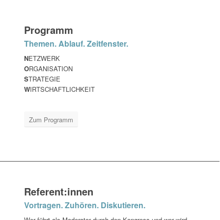
Programm
Themen. Ablauf. Zeitfenster.
N
ETZWERK
O
RGANISATION
S
TRATEGIE
W
IRTSCHAFTLICHKEIT
Zum Programm
Referent:innen
Vortragen. Zuhören. Diskutieren.
Wer führt als Moderator durch den Kongress und wer wird