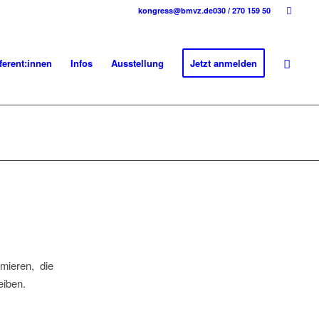
kongress@bmvz.de
030 / 270 159 50
ferent:innen
Infos
Ausstellung
Jetzt anmelden
mieren, die
eiben.