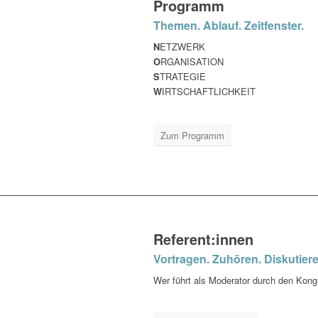
Programm
Themen. Ablauf. Zeitfenster.
N
ETZWERK
O
RGANISATION
S
TRATEGIE
W
IRTSCHAFTLICHKEIT
Zum Programm
Referent:innen
Vortragen. Zuhören. Diskutiere
Wer führt als Moderator durch den Kongr