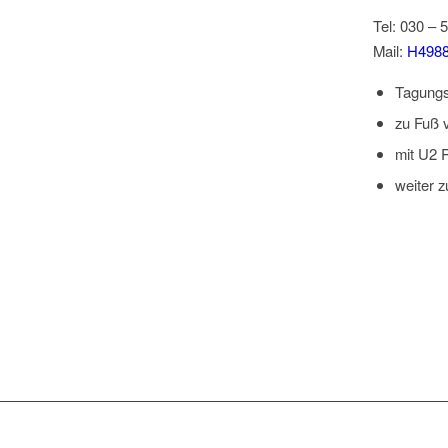
Tel: 030 – 
Mail:
H4988
Tagungs
zu Fuß v
mit U2 R
weiter z