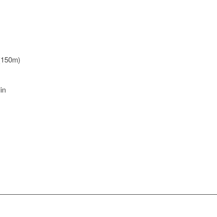
 (150m)
in