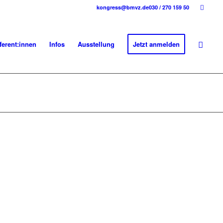
kongress@bmvz.de
030 / 270 159 50
ferent:innen
Infos
Ausstellung
Jetzt anmelden