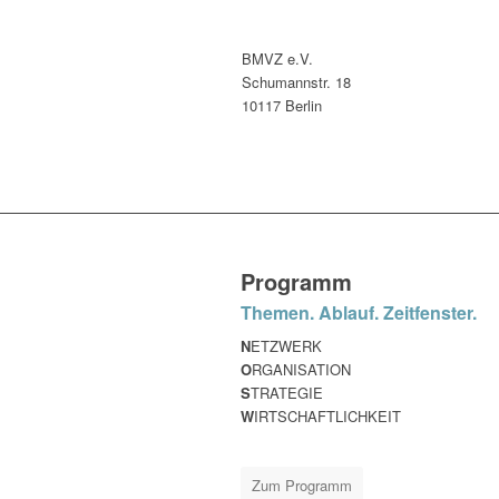
BMVZ e.V.
Schumannstr. 18
10117 Berlin
Programm
Themen. Ablauf. Zeitfenster.
N
ETZWERK
O
RGANISATION
S
TRATEGIE
W
IRTSCHAFTLICHKEIT
Zum Programm